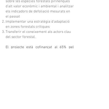
sobre les espècies forestals pirinenques
d'alt valor econòmic i ambiental i analitzar
els indicadors de defoliació mesurats en
el passat
Implementar una estratègia d'adaptació
en zones forestals crítiques
Transferir el coneixement als actors clau
del sector forestal​.
El projecte està cofinançat al 65% pel
Fons Europeu de Desenvolupament
Regional (FEDER) a través del Programa
Interreg V-A Espanya-França-Andorra
(POCTEFA
2014-2020)
. L'objectiu de
POCTEFA és reforçar la integració
econòmica i social de la zona fronterera
Espanya-França-Andorra. La seva ajuda es
concentra en el desenvolupament
d'activitats econòmiques, socials i
mediambientals transfrontereres a través
d'estratègies conjuntes a favor del
desenvolupament territorial sostenible.