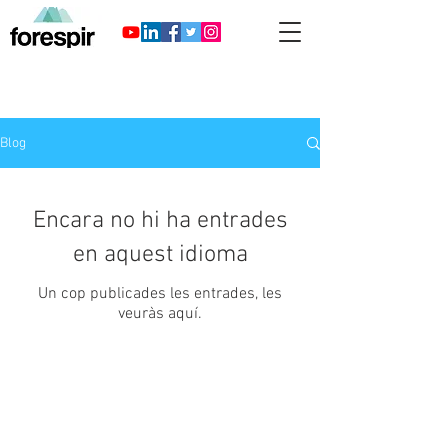
Blog
Encara no hi ha entrades
en aquest idioma
Un cop publicades les entrades, les
veuràs aquí.
GEIE FORESPIR 23 bis Boulevard Bonrepos
- 31000 TOULOUSE
geieforespir@forespir.com
+33(0)534.414.320