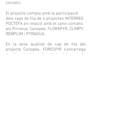
climàtic.
El projecte compta amb la participació
dels caps de fila de 4 projectes INTERREG
POCTEFA en relació amb el canvi climàtic
als Pirineus: Canopée, FLORAPYR, CLIMPY,
REMPLIM i PYRAGUA.​
En la seva qualitat de cap de fila del
projecte Canopée, FORESPIR s'encarrega
de les qüestions forestals del projecte
OPCC 2, en estreta col·laboració amb els
altres socis que puguin intervenir sobre
aquesta temàtica i que puguin mobilitzar
coneixements i experiències per
mutualitzar.
Més informació
ici
Pressupost:
1 304 355
,00 €
Subvenció FEDER:
847 830,75 €
Període de realització:
07/2016 -
11/2019