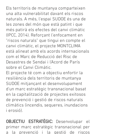
Els territoris de muntanya comparteixen
una alta vulnerabilitat davant els riscos
naturals. A més, l'espai SUDOE és una de
les zones del món que està patint i que
més patirà els efectes del canvi climàtic
(IPCC, 2014). Reforçant l’enfocament en
"riscos naturals" que tingui en compte el
canvi climàtic, el projecte MONTCLIMA
està alineat amb els acords internacionals
com el Marc de Reducció del Risc de
Desastres de Sendai i l'Acord de París
sobre el Canvi Climàtic.
El projecte té com a objectiu enfortir la
resiliència dels territoris de muntanya
SUDOE mitjançant el desenvolupament
d'un marc estratègic transnacional basat
en la capitalització de projectes exitosos
de prevenció i gestió de riscos naturals
climàtics (incendis, sequeres, inundacions
i erosió).
OBJECTIU ESTRATÈGIC:
Desenvolupar el
primer marc estratègic transnacional per
a la prevenció i la gestió de riscos