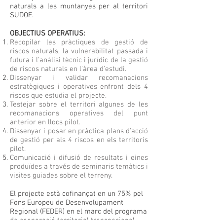
naturals a les muntanyes per al territori
SUDOE.
OBJECTIUS OPERATIUS:
Recopilar les pràctiques de gestió de
riscos naturals, la vulnerabilitat passada i
futura i l'anàlisi tècnic i jurídic de la gestió
de riscos naturals en l'àrea d'estudi.
Dissenyar i validar recomanacions
estratègiques i operatives enfront dels 4
riscos que estudia el projecte.
Testejar sobre el territori algunes de les
recomanacions operatives del punt
anterior en llocs pilot.
Dissenyar i posar en pràctica plans d'acció
de gestió per als 4 riscos en els territoris
pilot.
Comunicació i difusió de resultats i eines
produïdes a través de seminaris temàtics i
visites guiades sobre el terreny.
El projecte està cofinançat en un 75% pel
Fons Europeu de Desenvolupament
Regional (FEDER) en el marc del programa
de cooperació territorial transnacional